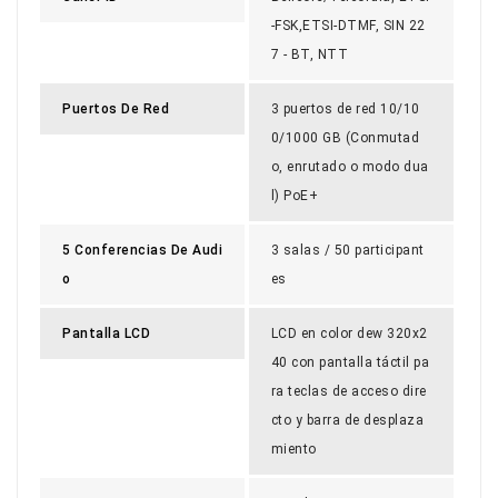
-FSK,ETSI-DTMF, SIN 22
7 - BT, NTT
Puertos De Red
3 puertos de red 10/10
0/1000 GB (Conmutad
o, enrutado o modo dua
l) PoE+
5 Conferencias De Audi
3 salas / 50 participant
O
es
Pantalla LCD
LCD en color dew 320x2
40 con pantalla táctil pa
ra teclas de acceso dire
cto y barra de desplaza
miento