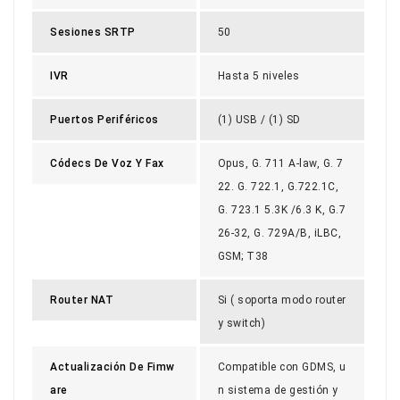
Sesiones SRTP
50
IVR
Hasta 5 niveles
Puertos Periféricos
(1) USB / (1) SD
Códecs De Voz Y Fax
Opus, G. 711 A-law, G. 7
22. G. 722.1, G.722.1C,
G. 723.1 5.3K /6.3 K, G.7
26-32, G. 729A/B, iLBC,
GSM; T38
Router NAT
Si ( soporta modo router
y switch)
Actualización De Fimw
Compatible con GDMS, u
Are
n sistema de gestión y