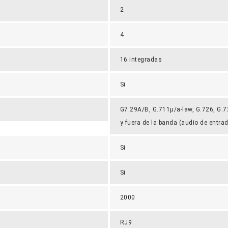
2
4
16 integradas
Si
G7.29A/B, G.711µ/a-law, G.726, G.
y fuera de la banda (audio de entra
Si
Si
2000
RJ9