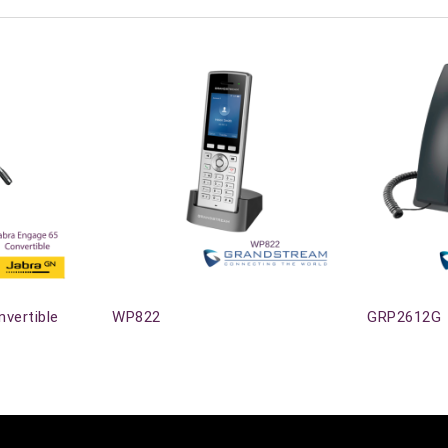
vertible
WP822
GRP2612G