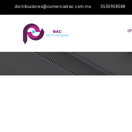
distribuidores@comercialrac.com.mx 5550958588
I
Agotado