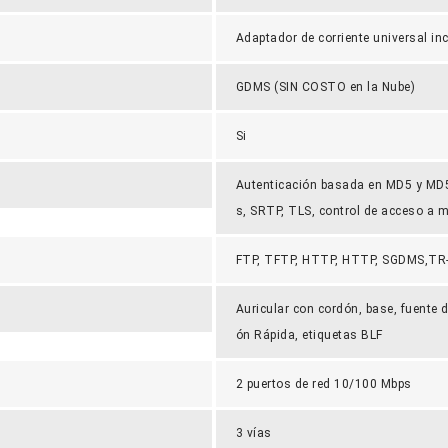
Adaptador de corriente universal in
GDMS (SIN COSTO en la Nube)
Si
Autenticación basada en MD5 y MD5-
s, SRTP, TLS, control de acceso a 
FTP, TFTP, HTTP, HTTP, SGDMS,TR-
Auricular con cordón, base, fuente d
ón Rápida, etiquetas BLF
2 puertos de red 10/100 Mbps
3 vías