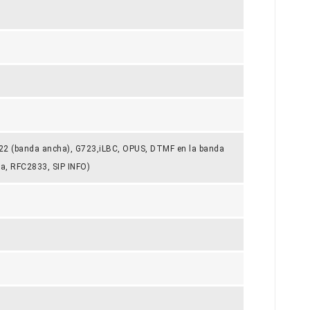
722 (banda ancha), G723,iLBC, OPUS, DTMF en la banda
da, RFC2833, SIP INFO)