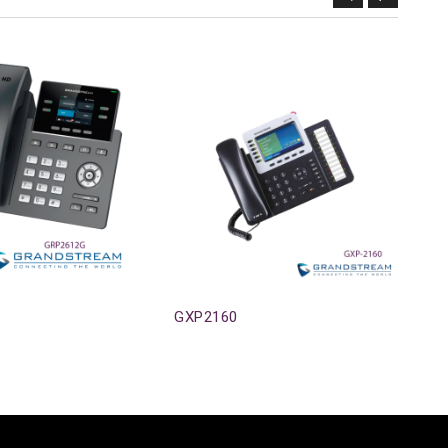
GXP2160
GX