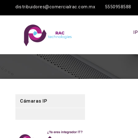
distribuidores@comercialrac.com.mx 5550958588
I
Cámaras IP