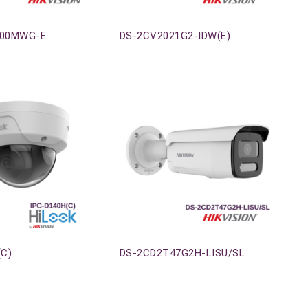
Agotado
400MWG-E
DS-2CV2021G2-IDW(E)
Agotado
(C)
DS-2CD2T47G2H-LISU/SL