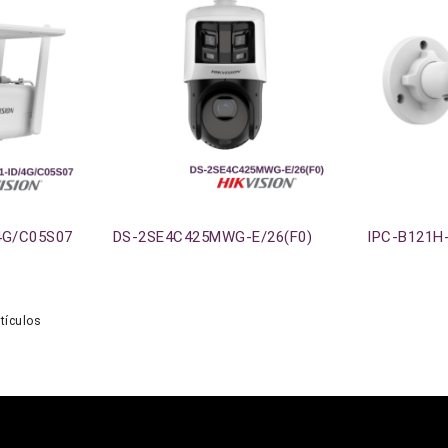
Agotado
Agotado
4G/C05S07
DS-2SE4C425MWG-E/26(F0)
IPC-B121H
tículos