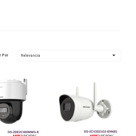

r Por
Relevancia