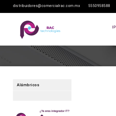
distribuidores@comercialrac.com.mx 5550958588
I
Alámbricos