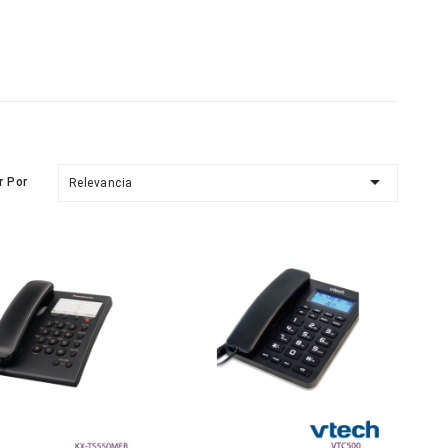

r Por
Relevancia