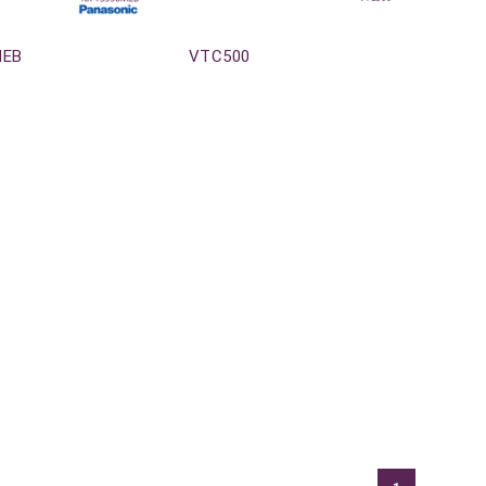
Agotado
MEB
VTC500