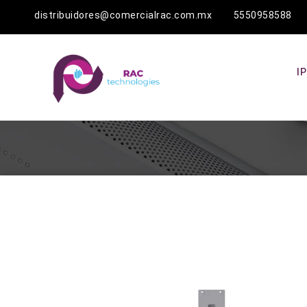
distribuidores@comercialrac.com.mx 5550958588
I
Agotado