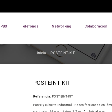
P PBX
Teléfonos
Networking
Colaboración
Inicio
POSTEINT-KIT
POSTEINT-KIT
Referencia:
POSTEINT-KIT
Poste y cubierta industrial , Bases fabricadas en lámin
color gris , Altura máxima 1.2 m , Anclaje al piso